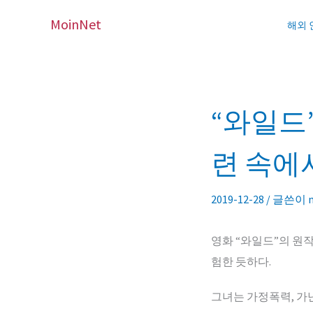
콘
MoinNet
해외
텐
츠
로
건
“와일드
너
뛰
련 속에
기
2019-12-28
/ 글쓴이
영화 “와일드”의 원작자
험한 듯하다.
그녀는 가정폭력, 가난