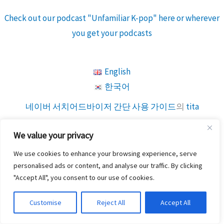
Check out our podcast "Unfamiliar K-pop" here or wherever
you get your podcasts
English
한국어
네이버 서치어드바이저 간단 사용 가이드
의
tita
2023-02-01
We value your privacy
hanks for the helpful information shared. the article is really very
We use cookies to enhance your browsing experience, serve
helpful. GTU
personalised ads or content, and analyse our traffic. By clicking
"Accept All", you consent to our use of cookies.
네이버 서치어드바이저 간단 사용 가이드
의
tita
Customise
Reject All
Accept All
2023-02-01